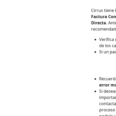
Cirrus tiene 
Factura Con
Directa
. Ant
recomendamos
Verifica
de los ca
Si un pa
Recuerd
error 
Si desea
importan
contacta
proceso 