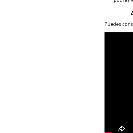
podrás v
Puedes consu