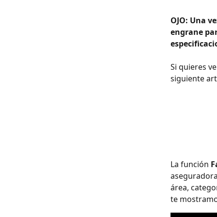
OJO: Una vez
engrane para
especificaci
Si quieres ve
siguiente art
La función 
F
aseguradora 
área, catego
te mostramos