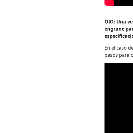
OJO: Una vez
engrane para
especificaci
En el caso d
pasos para c