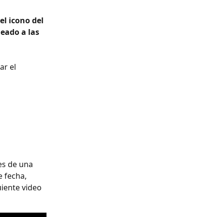
l icono del 
eado a las 
ar el 
es de una 
 fecha, 
iente video 