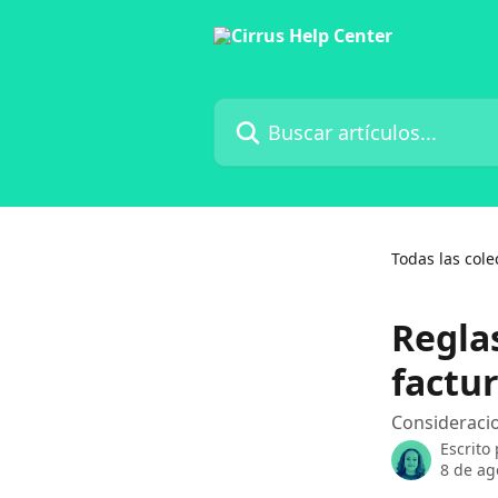
Ir al contenido principal
Buscar artículos...
Todas las cole
Regla
factu
Consideracio
Escrito
8 de ag