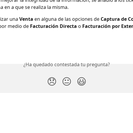
 mejorar la integridad de la información, se añadió a los tic
a en a que se realiza la misma. 
izar una 
Venta
 en alguna de las opciones de 
Captura de C
por medio de 
Facturación Directa
 o 
Facturación por Exte
¿Ha quedado contestada tu pregunta?
😞
😐
😃