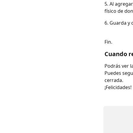
5. Al agrega
físico de do
6. Guarda y c
Fin.
Cuando re
Podrás ver la
Puedes segui
cerrada.
¡Felicidades!