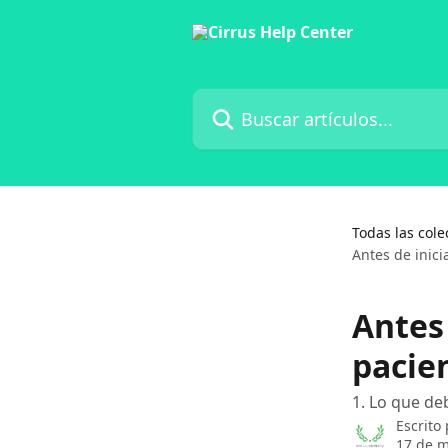
Ir al contenido principal
Buscar artículos...
Todas las cole
Antes de inici
Antes 
pacie
1. Lo que deb
Escrito
17 de m