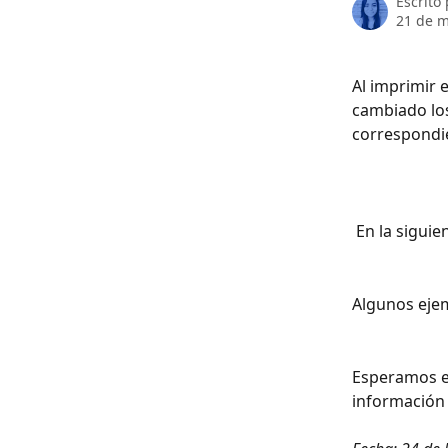
Escrito
21 de 
Al imprimir 
cambiado los
correspondie
 En la sigui
Algunos ejem
Esperamos es
información 