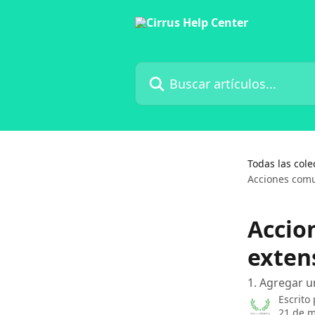
Ir al contenido principal
Buscar artículos...
Todas las cole
Acciones comu
Accio
exten
1. Agregar u
Escrito
21 de m