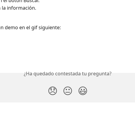
en el botón Buscar.
 la información. 
n demo en el gif siguiente:
¿Ha quedado contestada tu pregunta?
😞
😐
😃