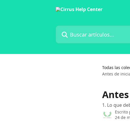
Ir al contenido principal
Buscar artículos...
Todas las cole
Antes de inici
Antes 
1. Lo que de
Escrito
24 de m