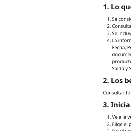
1. Lo q
Se consi
Consulta
Se incluy
La infor
Fecha, P
document
producto
Saldo y 
2. Los b
Consultar to
3. Inici
Ve a la 
Elige el