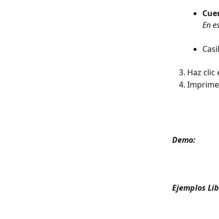
Cue
En e
Casi
Haz clic
Imprime 
Demo: 
Ejemplos Lib