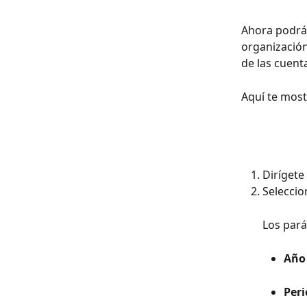
Ahora podrás
organización
de las cuent
Aquí te most
Dirígete
Selecci
Los par
Año
Peri