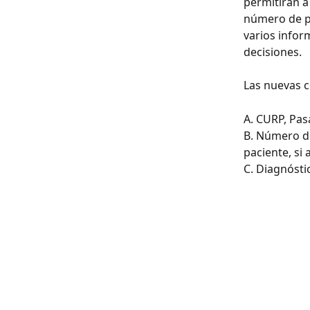
permitirán a
número de pó
varios infor
decisiones.
Las nuevas c
A. CURP, Pa
B. Número de
paciente, si a
C. Diagnóstic