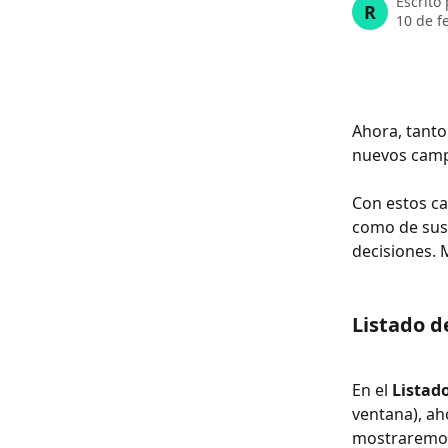
Escrito
R
10 de f
Ahora, tanto
nuevos campo
Con estos c
como de sus
decisiones. 
Listado d
En el 
Listad
ventana), ah
mostraremos 