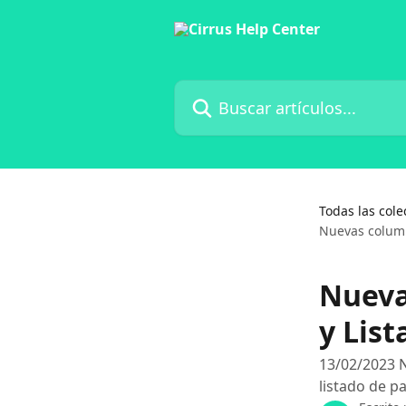
Ir al contenido principal
Buscar artículos...
Todas las cole
Nuevas column
Nueva
y List
13/02/2023 
listado de p