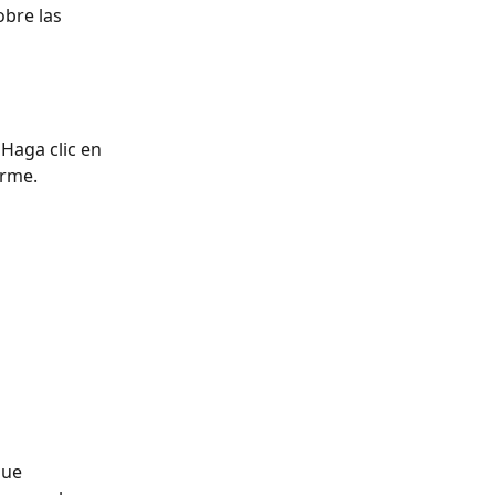
bre las 
Haga clic en 
orme.
que 