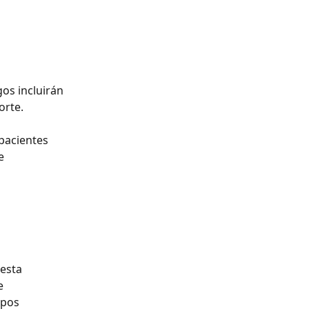
os incluirán 
rte. 
pacientes 
e 
esta 
e 
pos 