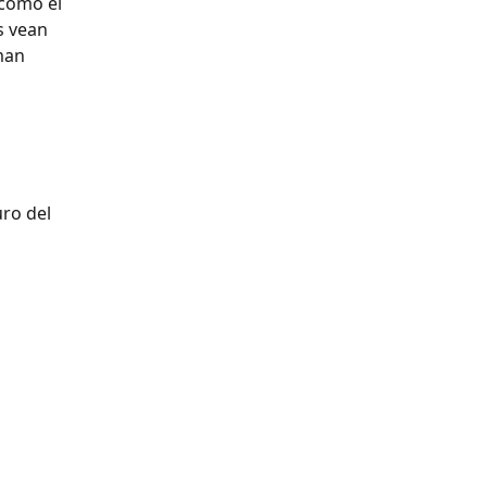
 como el 
s vean 
man 
ro del 