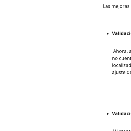
Las mejoras 
Validaci
 Ahora, al intentar desactivar un localizador, Cirrus validará que este localizador 
no cuent
localiza
ajuste de
Validac