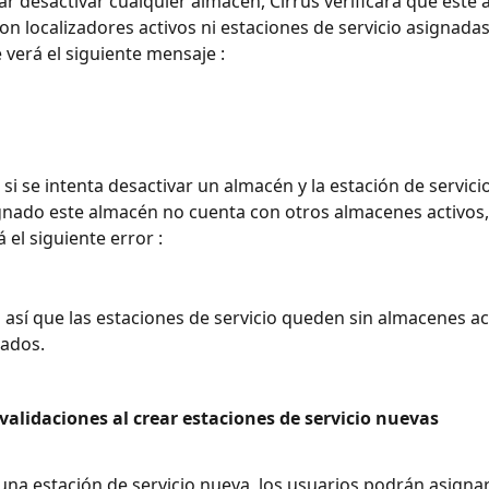
tar desactivar cualquier almacén, Cirrus verificará que este
on localizadores activos ni estaciones de servicio asignadas 
 verá el siguiente mensaje : 
si se intenta desactivar un almacén y la estación de servicio
gnado este almacén no cuenta con otros almacenes activos,
 el siguiente error : 
 así que las estaciones de servicio queden sin almacenes ac
ados. 
alidaciones al crear estaciones de servicio nuevas
 una estación de servicio nueva, los usuarios podrán asignar