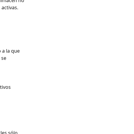
 almacén no 
activas. 
 a la que 
 se 
tivos 
les sólo 