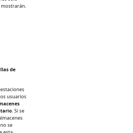
 mostrarán. 
llas de 
 estaciones 
los usuarios 
lmacenes 
tario
. Si se 
 almacenes 
 no se 
e esta 