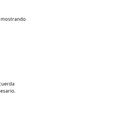
rá mostrando 
cuerda 
esario.