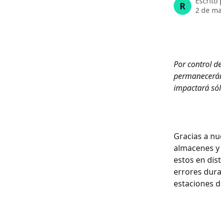
Escrito
R
2 de ma
Por control 
permanecerán 
impactará sól
Gracias a nu
almacenes y 
estos en dis
errores dura
estaciones d