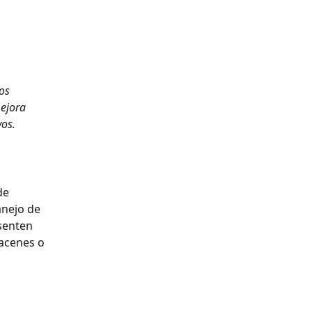
os 
ejora 
vos.
de 
nejo de 
senten 
acenes o 