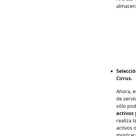
almacene
Selecció
Cirrus. 
Ahora, e
de servi
sólo pod
activos
realiza 
activos 
mostrará