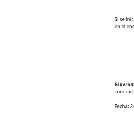
Si se in
en el en
Esperamo
comparti
Fecha: 24