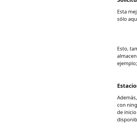
Esta mej
sólo aqu
Esto, ta
almacene
ejemplo;
Estacio
Además, 
con ning
de inici
disponibl