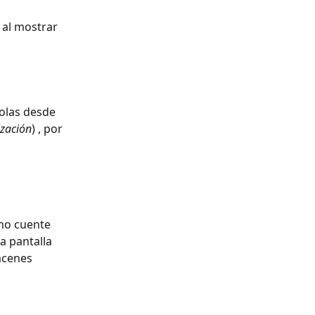
 al mostrar 
rolas desde 
ización
) , por 
 no cuente 
a pantalla 
acenes 