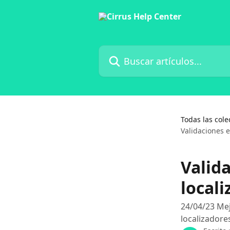
Ir al contenido principal
Buscar artículos...
Todas las cole
Validaciones 
Valid
local
24/04/23 Mej
localizadore