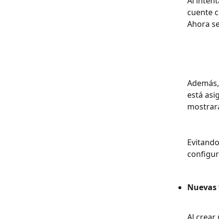
Al inten
cuente c
Ahora se
Además, 
está asi
mostrará
Evitando
configur
Nuevas v
Al crear