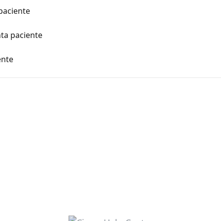
 paciente
ta paciente
ente