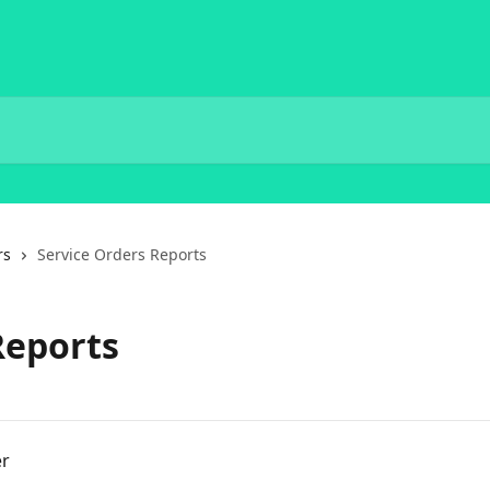
rs
Service Orders Reports
Reports
er