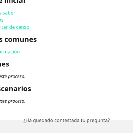
 iniciar
s saber
os
ultar de censo
es comunes
formación
nes
este proceso.
scenarios
este proceso.
¿Ha quedado contestada tu pregunta?